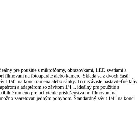
deálny pre použitie s mikrofónmy, obrazovkami, LED svetlami a
 filmovaní na fotoaparáte alebo kamere. Skladá sa z dvoch častí,
 1/4“ na konci ramena alebo sánky. Tri nezávisle nastaviteľné kĺby
térom a adaptérom so závitom 1/4 „, ideálny pre použitie s
ilné rameno pre uchytenie príslušenstva pri filmovaní na
y možno zaaretovať jedným pohybom. Štandardný závit 1/4“ na konci