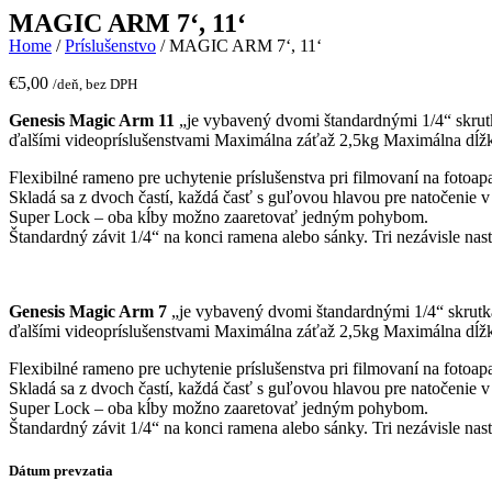
MAGIC ARM 7‘, 11‘
Home
/
Príslušenstvo
/ MAGIC ARM 7‘, 11‘
€
5,00
/deň, bez DPH
Genesis Magic Arm 11
„je vybavený dvomi štandardnými 1/4“ skrutk
ďalšími videopríslušenstvami Maximálna záťaž 2,5kg Maximálna dĺž
Flexibilné rameno pre uchytenie príslušenstva pri filmovaní na fotoap
Skladá sa z dvoch častí, každá časť s guľovou hlavou pre natočenie
Super Lock – oba kĺby možno zaaretovať jedným pohybom.
Štandardný závit 1/4“ na konci ramena alebo sánky. Tri nezávisle n
Genesis Magic Arm 7
„je vybavený dvomi štandardnými 1/4“ skrutka
ďalšími videopríslušenstvami Maximálna záťaž 2,5kg Maximálna dĺž
Flexibilné rameno pre uchytenie príslušenstva pri filmovaní na fotoap
Skladá sa z dvoch častí, každá časť s guľovou hlavou pre natočenie
Super Lock – oba kĺby možno zaaretovať jedným pohybom.
Štandardný závit 1/4“ na konci ramena alebo sánky. Tri nezávisle n
Dátum prevzatia