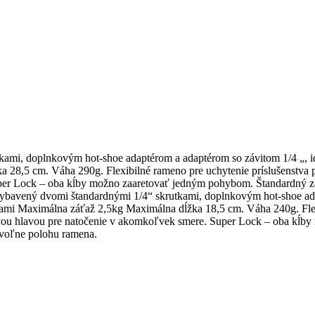
ami, doplnkovým hot-shoe adaptérom a adaptérom so závitom 1/4 „, i
28,5 cm. Váha 290g. Flexibilné rameno pre uchytenie príslušenstva pri
er Lock – oba kĺby možno zaaretovať jedným pohybom. Štandardný závit
ybavený dvomi štandardnými 1/4“ skrutkami, doplnkovým hot-shoe adap
ami Maximálna záťaž 2,5kg Maximálna dĺžka 18,5 cm. Váha 240g. Flexib
ľovou hlavou pre natočenie v akomkoľvek smere. Super Lock – oba kĺb
 voľne polohu ramena.
kie
Spracovanie os. údajov