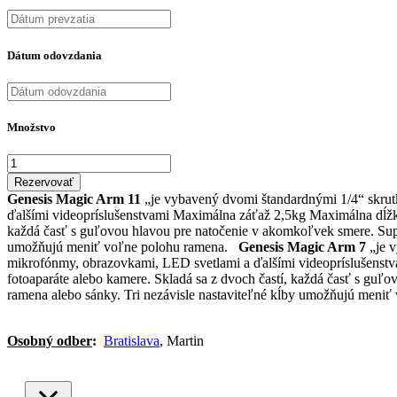
Dátum odovzdania
Množstvo
Rezervovať
Genesis Magic Arm 11
„je vybavený dvomi štandardnými 1/4“ skrutk
ďalšími videopríslušenstvami Maximálna záťaž 2,5kg Maximálna dĺžka 
každá časť s guľovou hlavou pre natočenie v akomkoľvek smere. Sup
umožňujú meniť voľne polohu ramena.
Genesis Magic Arm 7
„je v
mikrofónmy, obrazovkami, LED svetlami a ďalšími videopríslušenstv
fotoaparáte alebo kamere. Skladá sa z dvoch častí, každá časť s gu
ramena alebo sánky. Tri nezávisle nastaviteľné kĺby umožňujú meniť
Nastavenia Cookie
Spracovanie osobných údajov pomocou Coo
Osobný odber
:
Bratislava
, Martin