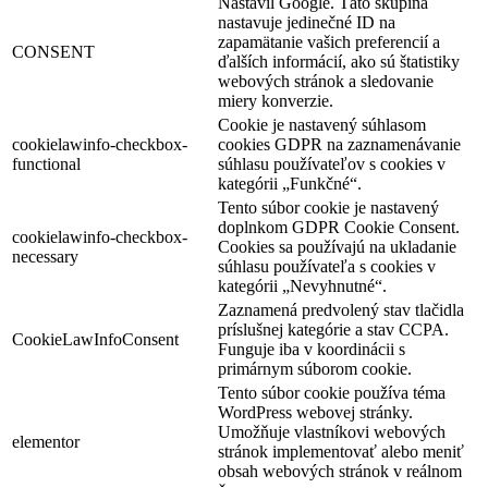
Nastavil Google. Táto skupina
nastavuje jedinečné ID na
zapamätanie vašich preferencií a
CONSENT
ďalších informácií, ako sú štatistiky
webových stránok a sledovanie
miery konverzie.
Cookie je nastavený súhlasom
cookielawinfo-checkbox-
cookies GDPR na zaznamenávanie
functional
súhlasu používateľov s cookies v
kategórii „Funkčné“.
Tento súbor cookie je nastavený
doplnkom GDPR Cookie Consent.
cookielawinfo-checkbox-
Cookies sa používajú na ukladanie
necessary
súhlasu používateľa s cookies v
kategórii „Nevyhnutné“.
Zaznamená predvolený stav tlačidla
príslušnej kategórie a stav CCPA.
CookieLawInfoConsent
Funguje iba v koordinácii s
primárnym súborom cookie.
Tento súbor cookie používa téma
WordPress webovej stránky.
Umožňuje vlastníkovi webových
elementor
stránok implementovať alebo meniť
obsah webových stránok v reálnom