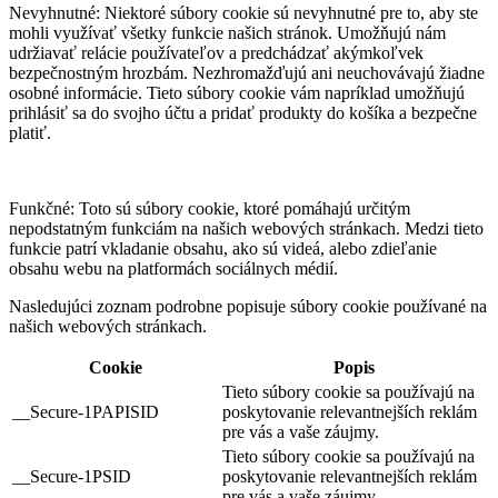
Nevyhnutné: Niektoré súbory cookie sú nevyhnutné pre to, aby ste
mohli využívať všetky funkcie našich stránok. Umožňujú nám
udržiavať relácie používateľov a predchádzať akýmkoľvek
bezpečnostným hrozbám. Nezhromažďujú ani neuchovávajú žiadne
osobné informácie. Tieto súbory cookie vám napríklad umožňujú
prihlásiť sa do svojho účtu a pridať produkty do košíka a bezpečne
platiť.
Funkčné: Toto sú súbory cookie, ktoré pomáhajú určitým
nepodstatným funkciám na našich webových stránkach. Medzi tieto
funkcie patrí vkladanie obsahu, ako sú videá, alebo zdieľanie
obsahu webu na platformách sociálnych médií.
Nasledujúci zoznam podrobne popisuje súbory cookie používané na
našich webových stránkach.
Cookie
Popis
Tieto súbory cookie sa používajú na
__Secure-1PAPISID
poskytovanie relevantnejších reklám
pre vás a vaše záujmy.
Tieto súbory cookie sa používajú na
__Secure-1PSID
poskytovanie relevantnejších reklám
pre vás a vaše záujmy.