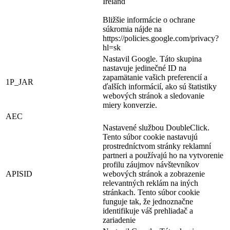
Ireland
Bližšie informácie o ochrane
súkromia nájde na
https://policies.google.com/privacy?
hl=sk
Nastavil Google. Táto skupina
nastavuje jedinečné ID na
zapamätanie vašich preferencií a
1P_JAR
ďalších informácií, ako sú štatistiky
webových stránok a sledovanie
miery konverzie.
AEC
Nastavené službou DoubleClick.
Tento súbor cookie nastavujú
prostredníctvom stránky reklamní
partneri a používajú ho na vytvorenie
profilu záujmov návštevníkov
APISID
webových stránok a zobrazenie
relevantných reklám na iných
stránkach. Tento súbor cookie
funguje tak, že jednoznačne
identifikuje váš prehliadač a
zariadenie