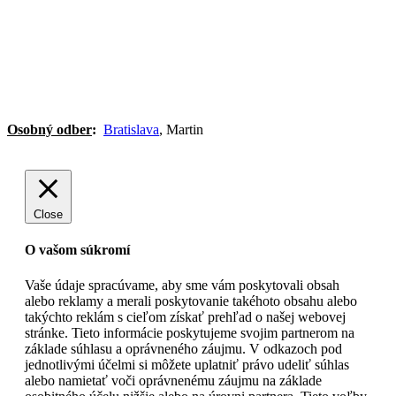
Nastavenia Cookie
Spracovanie osobných údajov pomocou Cookie
Spracovanie os. údajov
Osobný odber
:
Bratislava
, Martin
Close
O vašom súkromí
Vaše údaje spracúvame, aby sme vám poskytovali obsah
alebo reklamy a merali poskytovanie takéhoto obsahu alebo
takýchto reklám s cieľom získať prehľad o našej webovej
stránke. Tieto informácie poskytujeme svojim partnerom na
základe súhlasu a oprávneného záujmu. V odkazoch pod
jednotlivými účelmi si môžete uplatniť právo udeliť súhlas
alebo namietať voči oprávnenému záujmu na základe