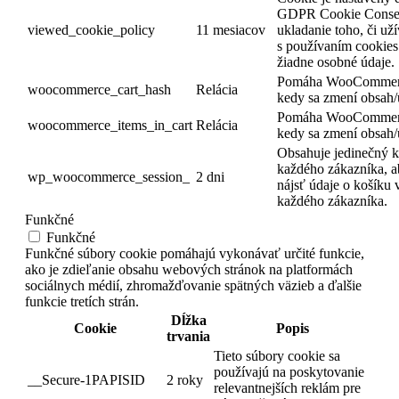
GDPR Cookie Consent
viewed_cookie_policy
11 mesiacov
ukladanie toho, či uží
s používaním cookie
žiadne osobné údaje.
Pomáha WooCommerc
woocommerce_cart_hash
Relácia
kedy sa zmení obsah/
Pomáha WooCommerc
woocommerce_items_in_cart
Relácia
kedy sa zmení obsah/
Obsahuje jedinečný k
každého zákazníka, a
wp_woocommerce_session_
2 dni
nájsť údaje o košíku 
každého zákazníka.
Funkčné
Funkčné
Funkčné súbory cookie pomáhajú vykonávať určité funkcie,
ako je zdieľanie obsahu webových stránok na platformách
sociálnych médií, zhromažďovanie spätných väzieb a ďalšie
funkcie tretích strán.
Dĺžka
Cookie
Popis
trvania
Tieto súbory cookie sa
používajú na poskytovanie
__Secure-1PAPISID
2 roky
relevantnejších reklám pre