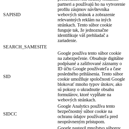
partneri a používajú ho na vytvorenie
profilu záujmov návštevníka
SAPISID
webových stránok a zobrazenie
relevantných reklám na iných
stránkach. Tento súbor cookie
funguje tak, že jednoznačne
identifikuje váš prehliadač a
zariadenie.
SEARCH_SAMESITE
Google používa tento súbor cookie
na zabezpečenie. Obsahuje digitálne
podpísané a zašifrované záznamy o
ID účtu Google používateľa a čase
posledného prihlásenia. Tento súbor
SID
cookie umožňuje spoločnosti Google
blokovať mnoho typov útokov, ako
sú pokusy o ukradnutie obsahu
formulárov, ktoré vypĺňate na
webových stránkach.
Google Analytics používa tento
bezpečnostný súbor cookie na
SIDCC
ochranu údajov používateľa pred
neoprávneným prístupom.
Google nastavil množstvo súborov