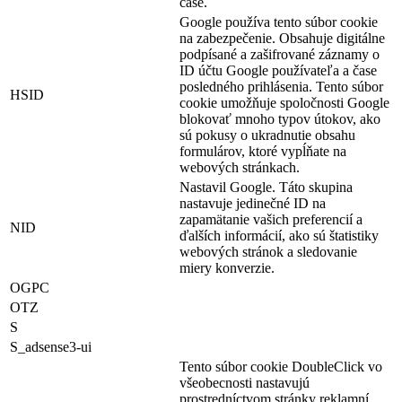
čase.
Google používa tento súbor cookie
na zabezpečenie. Obsahuje digitálne
podpísané a zašifrované záznamy o
ID účtu Google používateľa a čase
posledného prihlásenia. Tento súbor
HSID
cookie umožňuje spoločnosti Google
blokovať mnoho typov útokov, ako
sú pokusy o ukradnutie obsahu
formulárov, ktoré vypĺňate na
webových stránkach.
Nastavil Google. Táto skupina
nastavuje jedinečné ID na
zapamätanie vašich preferencií a
NID
ďalších informácií, ako sú štatistiky
webových stránok a sledovanie
miery konverzie.
OGPC
OTZ
S
S_adsense3-ui
Tento súbor cookie DoubleClick vo
všeobecnosti nastavujú
prostredníctvom stránky reklamní