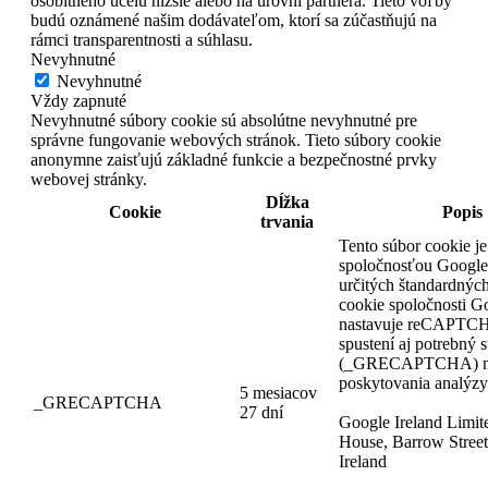
osobitného účelu nižšie alebo na úrovni partnera. Tieto voľby
budú oznámené našim dodávateľom, ktorí sa zúčastňujú na
rámci transparentnosti a súhlasu.
Nevyhnutné
Nevyhnutné
Vždy zapnuté
Nevyhnutné súbory cookie sú absolútne nevyhnutné pre
správne fungovanie webových stránok. Tieto súbory cookie
anonymne zaisťujú základné funkcie a bezpečnostné prvky
webovej stránky.
Dĺžka
Cookie
Popis
trvania
Tento súbor cookie j
spoločnosťou Googl
určitých štandardnýc
cookie spoločnosti G
nastavuje reCAPTCH
spustení aj potrebný 
(_GRECAPTCHA) na
poskytovania analýzy 
5 mesiacov
_GRECAPTCHA
27 dní
Google Ireland Limi
House, Barrow Street
Ireland