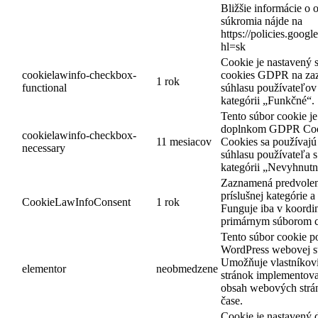
Bližšie informácie o 
súkromia nájde na
https://policies.goog
hl=sk
Cookie je nastavený 
cookielawinfo-checkbox-
cookies GDPR na za
1 rok
functional
súhlasu používateľov
kategórii „Funkčné“.
Tento súbor cookie j
doplnkom GDPR Coo
cookielawinfo-checkbox-
11 mesiacov
Cookies sa používajú
necessary
súhlasu používateľa s
kategórii „Nevyhnutn
Zaznamená predvolený
príslušnej kategórie 
CookieLawInfoConsent
1 rok
Funguje iba v koordin
primárnym súborom c
Tento súbor cookie p
WordPress webovej s
Umožňuje vlastníkov
elementor
neobmedzene
stránok implementova
obsah webových strá
čase.
Cookie je nastavený