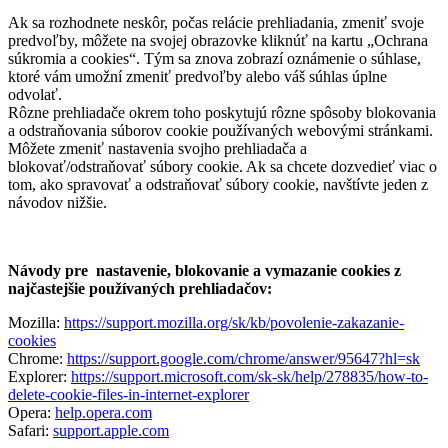
Ak sa rozhodnete neskôr, počas relácie prehliadania, zmeniť svoje
predvoľby, môžete na svojej obrazovke kliknúť na kartu „Ochrana
súkromia a cookies“. Tým sa znova zobrazí oznámenie o súhlase,
ktoré vám umožní zmeniť predvoľby alebo váš súhlas úplne
odvolať.
Rôzne prehliadače okrem toho poskytujú rôzne spôsoby blokovania
a odstraňovania súborov cookie používaných webovými stránkami.
Môžete zmeniť nastavenia svojho prehliadača a
blokovať/odstraňovať súbory cookie. Ak sa chcete dozvedieť viac o
tom, ako spravovať a odstraňovať súbory cookie, navštívte jeden z
návodov nižšie.
Návody pre nastavenie, blokovanie a vymazanie cookies z
najčastejšie používaných prehliadačov:
Mozilla:
https://support.mozilla.org/sk/kb/povolenie-zakazanie-
cookies
Chrome:
https://support.google.com/chrome/answer/95647?hl=sk
Explorer:
https://support.microsoft.com/sk-sk/help/278835/how-to-
delete-cookie-files-in-internet-explorer
Opera:
help.opera.com
Safari:
support.apple.com