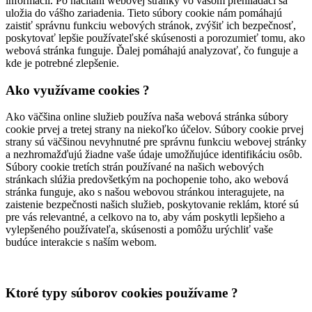
informácií. Po načítaní webovej stránky vo vašom prehliadači sa
uložia do vášho zariadenia. Tieto súbory cookie nám pomáhajú
zaistiť správnu funkciu webových stránok, zvýšiť ich bezpečnosť,
poskytovať lepšie používateľské skúsenosti a porozumieť tomu, ako
webová stránka funguje. Ďalej pomáhajú analyzovať, čo funguje a
kde je potrebné zlepšenie.
Ako využívame cookies ?
Ako väčšina online služieb používa naša webová stránka súbory
cookie prvej a tretej strany na niekoľko účelov. Súbory cookie prvej
strany sú väčšinou nevyhnutné pre správnu funkciu webovej stránky
a nezhromažďujú žiadne vaše údaje umožňujúce identifikáciu osôb.
Súbory cookie tretích strán používané na našich webových
stránkach slúžia predovšetkým na pochopenie toho, ako webová
stránka funguje, ako s našou webovou stránkou interagujete, na
zaistenie bezpečnosti našich služieb, poskytovanie reklám, ktoré sú
pre vás relevantné, a celkovo na to, aby vám poskytli lepšieho a
vylepšeného používateľa, skúsenosti a pomôžu urýchliť vaše
budúce interakcie s naším webom.
Ktoré typy súborov cookies používame ?