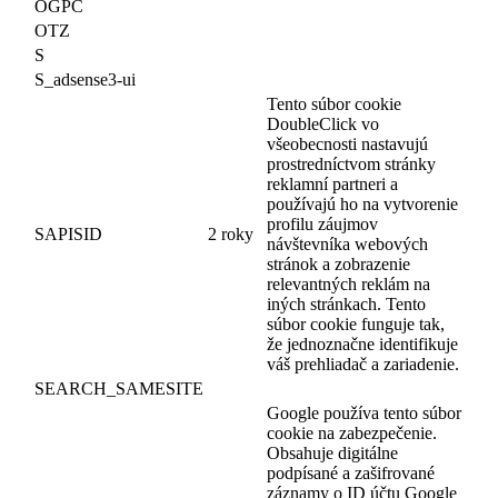
OGPC
OTZ
S
S_adsense3-ui
Tento súbor cookie
DoubleClick vo
všeobecnosti nastavujú
prostredníctvom stránky
reklamní partneri a
používajú ho na vytvorenie
profilu záujmov
SAPISID
2 roky
návštevníka webových
stránok a zobrazenie
relevantných reklám na
iných stránkach. Tento
súbor cookie funguje tak,
že jednoznačne identifikuje
váš prehliadač a zariadenie.
SEARCH_SAMESITE
Google používa tento súbor
cookie na zabezpečenie.
Obsahuje digitálne
podpísané a zašifrované
záznamy o ID účtu Google